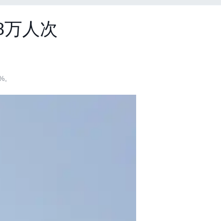
8万人次
%。