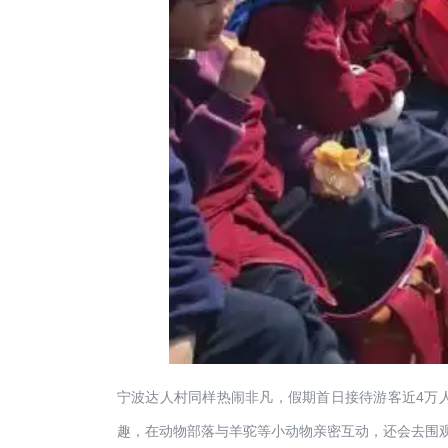
宁波达人村同样热闹非凡，假期首日接待游客近4万
趣，在动物部落与羊驼等小动物亲密互动，还会去围