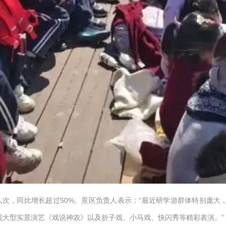
人次，同比增长超过50%。景区负责人表示：“最近研学游群体特别庞大
观大型实景演艺《戏说神农》以及折子戏、小马戏、快闪秀等精彩表演。”